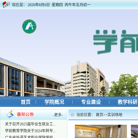
现在是：
2026年8月6日 星期四 丙午年五月初一
首页
|
学院概况
|
专业建设
|
教学科
·
学前教育学院关于2025年早期...
·
广东省外语艺术职业学院国际...
-
更多
-
当前位置：
首页
>>
实训场地
·
关于召开2025届毕业生就业工...
·
学前教育学院关于2024年转专...
·
广东省外语艺术职业学院学前...