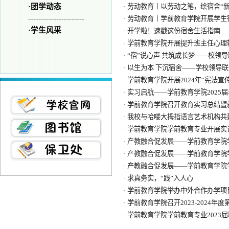
·
团学动态
劳动教育丨以劳动之笔，绘宿舍“新
·
----------------------
劳动教育丨学前教育学院开展学生
·
·
学生风采
开学啦！速戳这份宿舍生活指南
·
学前教育学院开展提升班主任心理
·
“宿”说心声 共筑成长梦——校领
·
以生为本 下沉宿舍——学校领导
·
学前教育学院开展2024年“宪法宣
·
实习启航——学前教育学院2025
·
学前教育学院召开教育实习总结暨
·
我校与哈喽大拇指语言艺术机构共
·
学前教育学院学前教育专业开展实
·
产教融合促发展——学前教育学院
·
产教融合促发展——学前教育学院
·
产教融合促发展——学前教育学院
·
求真务实，“践”入人心
·
学前教育学院举办中外合作办学项目
·
学前教育学院召开2023-2024
·
学前教育学院学前教育专业2023
·