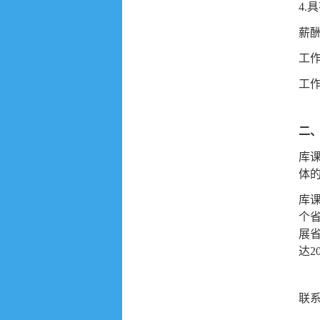
4
薪酬
工作
工作
二
库
体
库
个
展
达2
联系