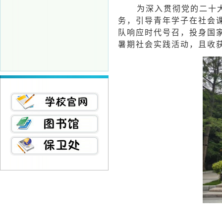
为深入贯彻党的二十
务，引导青年学子在社会课
队响应时代号召，投身国
暑期社会实践活动，且收