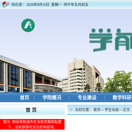
现在是：
2026年8月10日 星期一 丙午年五月初五
首页
|
学院概况
|
专业建设
|
教学科
首页
当前位置：
首页
>>
学生动态
>>
正文
提示: 网站导航组件在当前页面和配置
下，没有获得可显示的导航项。