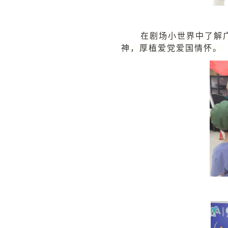
在剧场小世界中了解
神，厚植爱党爱国情怀。