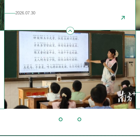
活动，回应青少年在文化滋养、安全守护与心理成长等方面的需
余年躬耕不辍，这条河流已从“蘸水可写字”的黑臭河涌蜕变为水清
活动，回应青少年在文化滋养、安全守护与心理成长等方面的需
余年躬耕不辍，这条河流已从“蘸水可写字”的黑臭河涌蜕变为水清
求。 在“童承非遗”手工课堂上，队员将广西绣球、铜鼓、京剧脸谱
岸绿、鱼翔浅底的生态廊道。今年暑期，广东省外语艺术职业学院
求。 在“童承非遗”手工课堂上，队员将广西绣球、铜鼓、京剧脸谱
岸绿、鱼翔浅底的生态廊道。今年暑期，广东省外语艺术职业学院
2026.07.28
2026.07.30
2026.07.30
2026.07.28
2026.07.30
等非遗元素转化为孩子们听得懂、记得住的故事与游戏。队员们还
（以下简称“广外艺”）积极响应绿美广东生态建设部署，由马克思
等非遗元素转化为孩子们听得懂、记得住的故事与游戏。队员们还
（以下简称“广外艺”）积极响应绿美广东生态建设部署，由马克思
将防溺水、防走失、居家安全等知识点融入“安全飞行棋”“隐患大找
主义学院牵头组建循迹领航实践队，10名学生队员在2名指导老师
将防溺水、防走失、居家安全等知识点融入“安全飞行棋”“隐患大找
主义学院牵头组建循迹领航实践队，10名学生队员在2名指导老师
茬”等互动游戏中，让孩子们在闯关的欢呼声中主动记忆安全规
带领下走进东濠涌，把课堂搬到碧水绿荫间，以青年视角记录羊城
茬”等互动游戏中，让孩子们在闯关的欢呼声中主动记忆安全规
带领下走进东濠涌，把课堂搬到碧水绿荫间，以青年视角记录羊城
则。有孩子在赢得游戏后认真地对同伴说：“我记住啦，不能自己
生态蝶变故事，用专业所长赋能绿美广东生态建设。
则。有孩子在赢得游戏后认真地对同伴说：“我记住啦，不能自己
生态蝶变故事，用专业所长赋能绿美广东生态建设。
去河边玩。”
去河边玩。”
学院2026年公开招聘工作人员考试综合成绩及体检与考察安排公告
学院2026年公开招聘工作人员会议评审公告
学院2026年集中公开招聘高校毕业生拟聘人员公示（第一批）
培训收费标准的公示