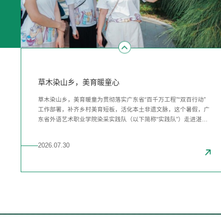
广外艺青年把AI短视频制作，带进壮瑶山乡
街巷里的青春答卷！广外艺学子以科普美育双轨实践
草木染山乡，美育暖童心
广外艺青年把AI短视频制作，带进壮瑶山乡
街巷里的青春答卷！广外艺学子以科普美育双轨实践
赋能幸福社区建设
赋能幸福社区建设
近日，广东省外语艺术职业学院“数智无碍”社会实践队（以下简称
当青春脚步走进城市街巷肌理，当专业所长落地基层治理细微处，
草木染山乡，美育暖童为贯彻落实广东省“百千万工程”“双百行动”
近日，广东省外语艺术职业学院“数智无碍”社会实践队（以下简称
当青春脚步走进城市街巷肌理，当专业所长落地基层治理细微处，
“实践队”）走进清远市连山壮族瑶族自治县福堂镇，把一场“AI短视
一场科普润童心、艺术焕街巷的青年实践，正在广州白云区多个社
工作部署，补齐乡村美育短板，活化本土非遗文脉，这个暑假，广
“实践队”）走进清远市连山壮族瑶族自治县福堂镇，把一场“AI短视
一场科普润童心、艺术焕街巷的青年实践，正在广州白云区多个社
频制作课”搬进了壮瑶山乡。
区温情上演。近日，广东省外语艺术职业学院智企航工作室两支专
东省外语艺术职业学院染采实践队（以下简称“实践队”）走进湛江
频制作课”搬进了壮瑶山乡。
区温情上演。近日，广东省外语艺术职业学院智企航工作室两支专
项实践队奔赴永平街新兴白云花园社区，鹤龙街中心社区和金碧雅
市霞山区，开展“三下乡”公益服务。实践队以植物染非遗为核心载
项实践队奔赴永平街新兴白云花园社区，鹤龙街中心社区和金碧雅
苑社区，分别以趣味科普支教、社区美育墙绘为抓手，以“知识赋
体，融合民俗寻访、红色史料挖掘、歌舞美育课堂，打造集田野调
苑社区，分别以趣味科普支教、社区美育墙绘为抓手，以“知识赋
2026.07.28
2026.07.30
2026.07.30
2026.07.28
2026.07.30
能+美学焕新”双轨并行模式，为社区文明提质、基层治理增效递交
研、非遗教学、文化策展于一体的乡村美育育人体系。
能+美学焕新”双轨并行模式，为社区文明提质、基层治理增效递交
广东省外语艺术职业
2026-07-13
了一份扎实鲜活的青春答卷。
了一份扎实鲜活的青春答卷。
广东省外语艺术职业
2026-07-07
广东省外语艺术职业
2026-08-07
关于中小学相关赛事
2026-07-30