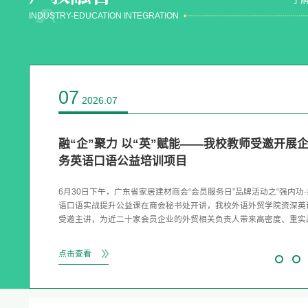
INDUSTRY-EDUCATION INTEGRATION
22
07
07
2026.07
2026.07
2026.07
07
08
07
08
2026.07
2026.08
2026.07
2026.08
“羊城技能加油站”广外艺财会金融学院AI学堂
产教融合赋能托幼发展 ——2026年全国学前教育与托育服
融“企”聚力 以“英”赋能——我校教师受邀开展
【访企拓岗促就业】基础教育学院走访广州昇格
广外艺参加2026企业家太阳岛年会智库论坛
满完成
务产教融合共同体年会在我校圆满举行
务英语口语公益培训项目
【访企拓岗促就业】基础教育学院走访广州昇格
广外艺参加2026企业家太阳岛年会智库论坛
7月3日，基础教育学院一行赴广州昇格传媒有限公司开展访企拓岗
为提升学校财经商贸专业的社会服务能力，7月16日至17日，“羊城技
6月30日，2026年全国学前教育与托育服务产教融合共同体年会在
6月30日下午，广东省家居建材商会“会员服务日”品牌活动之“强内功·
7月3日，基础教育学院一行赴广州昇格传媒有限公司开展访企拓岗
广州十年的本土头部影视企业，昇格传媒已形成“院线电影+网络电影+
院校型站点——广外艺财会金融学院AI学堂第一期培训如期召开，共
国内多所本科及中高职院校的学前教育、托育领域教育工作者，以及
语口语实战提升公益课在商会秘书处开讲，我校外语外贸学院资深英
广州十年的本土头部影视企业，昇格传媒已形成“院线电影+网络电影+
链条布局，参与出品的《扫毒2》票房达12.9亿，短剧《英歌》《醒
利完成培训。学校党委委员、副校长李敏玉，广州市天河区燕塘社区
表，齐聚我校，围绕托幼人才培养、产教深度融合展开高水平研讨。
受邀主讲，为近二十家会员企业的外贸相关负责人带来高密度、重实
链条布局，参与出品的《扫毒2》票房达12.9亿，短剧《英歌》《醒
南文化题材作品先后入选国家级、省级精品扶持项目，目前正推进《
副主任叶聘如，广州九紫数据科技有限公司总经理闭凤娇，学院领导
本次年会以“赋能·融通·共育”为主线，设置新增理事单位授牌、专家
能力提升集训，助力企业破解“走出去”过程中的语言沟通痛点，赋能
南文化题材作品先后入选国家级、省级精品扶持项目，目前正推进《
媳妇本地郎》电影版等项目，并积极布局“AI+实拍”创新赛道。座谈
队等出席站点揭牌仪式。“羊城技能加油站”是广州市人力资源和社会保
圆桌论坛三大环节，聚焦托幼人才系统培养、标准化托育服务体系建
国际合作。图：广东省家居建材商会公益课人员合照课程以“听得懂
媳妇本地郎》电影版等项目，并积极布局“AI+实拍”创新赛道。座谈
点击查看
点击查看
点击查看
点击查看
点击查看
点击查看
点击查看
关负责人介绍，当前影视行业呈现...
年启动建设的职业技能培训服务体系...
效协同发展等核心议题，推动院校、行业...
对”为目标，围绕企业出海...
关负责人介绍，当前影视行业呈现...