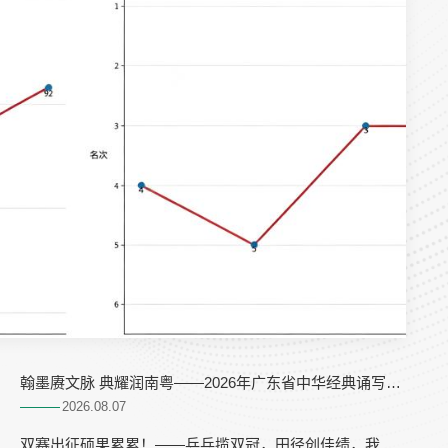
翰墨赓文脉 典耀润南粤——2026年广东省中华经典诵写讲
大赛“笔墨中国”暨第十七届广东省规范汉字书写大赛省复赛
2026.08
07
顺利开展
双赛出征硕果累累！——乒乓揽双冠，田径创佳绩，我校