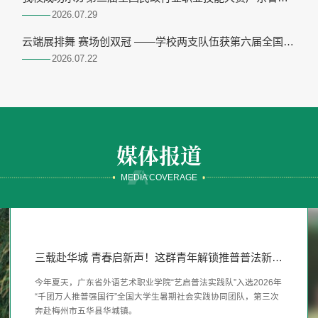
拔赛开、闭幕式和养老护理员赛项
2026.07
29
云端展排舞 赛场创双冠 ——学校两支队伍获第六届全国校
园排舞展示大赛一等奖
2026.07
22
媒体报道
MEDIA COVERAGE
扎根社区护航成长，广州高校学生用“小而暖”作答“百
广外艺师生行走东濠涌，在绿美广东实践中读懂“绿水
三载赴华城 青春启新声！这群青年解锁推普普法新玩
扎根社区护航成长，广州高校学生用“小而暖”作答“百
广外艺师生行走东濠涌，在绿美广东实践中读懂“绿水
千万”
青山”
法
千万”
青山”
在广东深入实施“百千万工程”的背景下，青年学子如何将社会实践
2012年12月，习近平总书记视察广州东濠涌时指出：“东濠涌以及
今年夏天，广东省外语艺术职业学院“艺启普法实践队”入选2026年
在广东深入实施“百千万工程”的背景下，青年学子如何将社会实践
2012年12月，习近平总书记视察广州东濠涌时指出：“东濠涌以及
与服务基层紧密结合？今年暑期，广东省外语艺术职业学院“童心
遍布广东各地的绿道，都是美丽中国、永续发展的局部细节。如果
“千团万人推普强国行”全国大学生暑期社会实践协同团队，第三次
与服务基层紧密结合？今年暑期，广东省外语艺术职业学院“童心
遍布广东各地的绿道，都是美丽中国、永续发展的局部细节。如果
伴”实践队走进广州市天河区天河南街，用一场场精心设计的特色
方方面面都把这些细节做好，美丽中国的宏伟蓝图就能实现。”十
奔赴梅州市五华县华城镇。
伴”实践队走进广州市天河区天河南街，用一场场精心设计的特色
方方面面都把这些细节做好，美丽中国的宏伟蓝图就能实现。”十