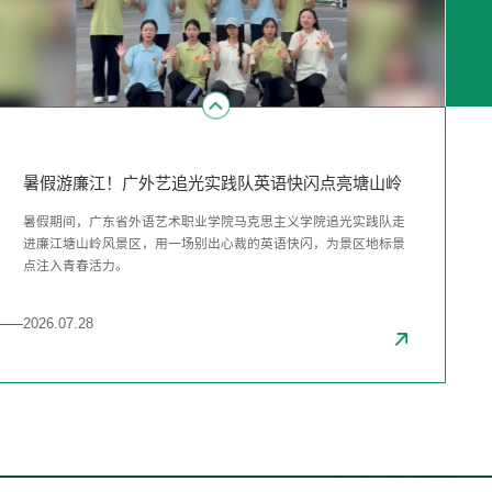
林间康养课温暖社区长者 广外艺学子走进越秀公园
听！10位“00后”讲述东濠涌蝶变：带着水质检测仪行
暑假游廉江！广外艺追光实践队英语快闪点亮塘山岭
林间康养课温暖社区长者 广外艺学子走进越秀公园
听！10位“00后”讲述东濠涌蝶变：带着水质检测仪行
走碧水间
走碧水间
盛夏时节，越秀公园白兰林间绿意盎然。这个暑假，广东青年大学
一段河史，几度蝶变。2012年12月，习近平总书记视察广州东濠
暑假期间，广东省外语艺术职业学院马克思主义学院追光实践队走
盛夏时节，越秀公园白兰林间绿意盎然。这个暑假，广东青年大学
一段河史，几度蝶变。2012年12月，习近平总书记视察广州东濠
生“百千万工程”突击队——广东省外语艺术职业学院绿力同心实践
涌时指出：“东濠涌以及遍布广东各地的绿道，都是美丽中国、永
进廉江塘山岭风景区，用一场别出心裁的英语快闪，为景区地标景
生“百千万工程”突击队——广东省外语艺术职业学院绿力同心实践
涌时指出：“东濠涌以及遍布广东各地的绿道，都是美丽中国、永
队走进越秀公园睡眠自然疗愈小径，依托园区“城央遵生”康养系列
续发展的局部细节。如果方方面面都把这些细节做好，美丽中国的
点注入青春活力。
队走进越秀公园睡眠自然疗愈小径，依托园区“城央遵生”康养系列
续发展的局部细节。如果方方面面都把这些细节做好，美丽中国的
活动，面向社区长者开展森林睡眠康养公益体验活动。青年学子以
宏伟蓝图就能实现。”十余年躬耕不辍，这条河流已从“蘸水可写字”
活动，面向社区长者开展森林睡眠康养公益体验活动。青年学子以
宏伟蓝图就能实现。”十余年躬耕不辍，这条河流已从“蘸水可写字”
专业志愿力量深耕基层民生服务，助力绿美广东建设，推动“百千
的黑臭河涌蜕变为水清岸绿、鱼翔浅底的生态廊道。
专业志愿力量深耕基层民生服务，助力绿美广东建设，推动“百千
的黑臭河涌蜕变为水清岸绿、鱼翔浅底的生态廊道。
2026.07.28
2026.07.30
2026.07.28
2026.07.28
2026.07.30
万工程”落地见效。
万工程”落地见效。