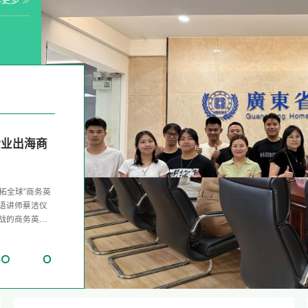
第一期培训圆
企业出海商
传媒
传媒
调研。作为扎根
能加油站”首批
我校举办。来自
拓全球”商务英
调研。作为扎根
动漫+短剧”全
有21名学员顺
行业企业代
语讲师蔡洁仪
动漫+短剧”全
狮从未眠》等岭
党群服务中心
图：会议现场
战的商务英语
狮从未眠》等岭
归巢》《外来
班子和教师团
主旨讲座、多方
海外业务拓展与
归巢》《外来
中，昇格传媒相
障局于2025
设及共同体长
、说得出、用得
中，昇格传媒相