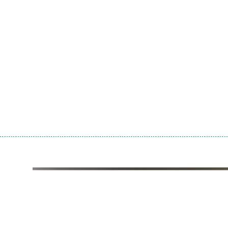
学院2026年公开招聘合同制人员（第二批）拟聘人员公示
学院关于2026年广东省“新强师工程”省级教师培训项目省外研修项
学院2026年公开招聘工作人员考试综合成绩及体检与考察安排公告
学院2026年公开招聘工作人员会议评审公告
学院2026年集中公开招聘高校毕业生拟聘人员公示（第一批）
培训收费标准的公示