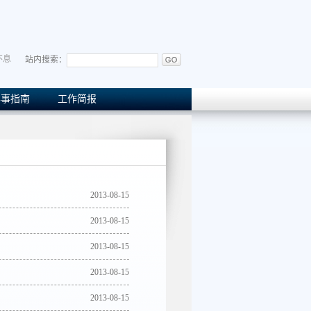
不息
站内搜索：
办事指南
工作简报
2013-08-15
2013-08-15
2013-08-15
2013-08-15
2013-08-15