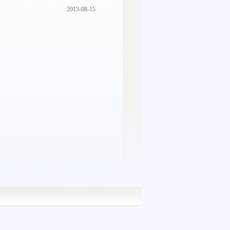
2013-08-15