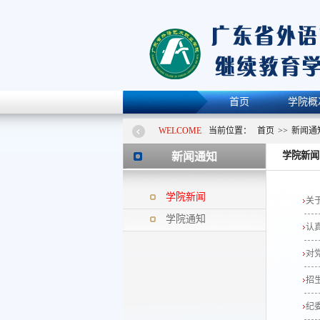
首页
学院概
WELCOME
当前位置：
首页
>>
新闻通
学院新闻
新闻通知
学院新闻
关
学院通知
认
对
招
纪