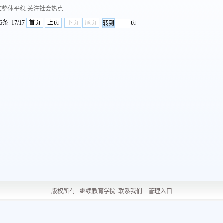
文整体平稳 关注社会热点
6条 17/17
首页
上页
下页
尾页
页
版权所有 继续教育学院
联系我们
管理入口