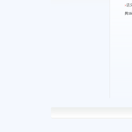
语
共16