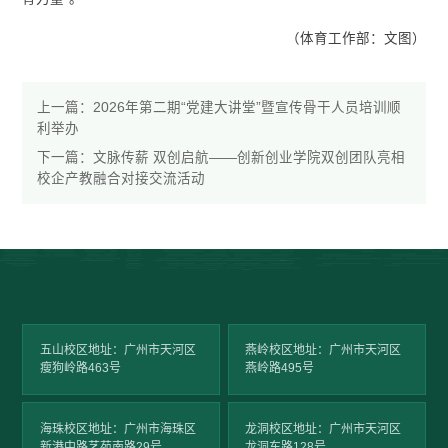
（体育工作部：文图）
上一篇：
2026年第二期“党建大讲堂”暨宣传骨干人员培训顺
利举办
下一篇：
文脉传薪 双创启航——创新创业学院双创团队亮相
校企产教融合对接交流活动
五山校区地址：广州市天河区
燕岭校区地址：广州市天河区
瘦狗岭路463号
燕岭路495号
海珠校区地址：广州市海珠区
龙洞校区地址：广州市天河区
新港中路艺苑南路29号
龙洞东路128号