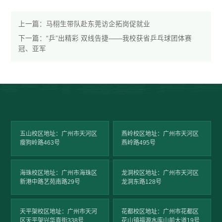
上一篇：
马栩生带队赴东莞访企拓岗促就业
下一篇：
“乒”出精彩 双线告捷——我校获省乒乓球团体赛
冠、亚军
五山校区地址：广州市天河区
燕岭校区地址：广州市天河区
瘦狗岭路463号
燕岭路495号
海珠校区地址：广州市海珠区
龙洞校区地址：广州市天河区
新港中路艺苑南路29号
龙洞东路128号
天平架校区地址：广州市天河
花都校区地址：广州市花都区
区天平架兴华直街338号
花山镇福源水库山前大道19号