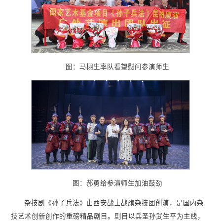
图：马栩生率队看望慰问参演师生
图：郝勇给参演师生加油鼓劲
杂技剧《孙子兵法》由西安战士战旗杂技团创演，是国内杂
技艺术创新创作的重磅精品剧目。剧目以兵圣孙武生平为主线，