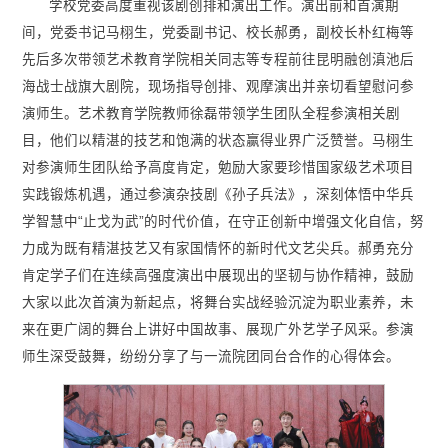
学校党委高度重视该剧创排和演出工作。演出前和首演期
间，党委书记马栩生，党委副书记、校长郝勇，副校长朴红梅等
先后多次带领艺术教育学院相关同志等专程前往昆明融创滇池后
海战士战旗大剧院，现场指导创排、观摩演出并亲切看望慰问参
演师生。艺术教育学院教师徐磊带领学生团队全程参演相关剧
目，他们以精湛的技艺和饱满的状态赢得业界广泛赞誉。马栩生
对参演师生团队给予高度肯定，勉励大家要珍惜国家级艺术项目
实践锻炼机遇，通过参演杂技剧《孙子兵法》，深刻体悟中华兵
学智慧中“止戈为武”的时代价值，在守正创新中增强文化自信，努
力成为既有精湛技艺又有家国情怀的新时代文艺尖兵。郝勇充分
肯定学子们在连续高强度演出中展现出的坚韧与协作精神，鼓励
大家以此次首演为新起点，将舞台实战经验沉淀为职业素养，未
来在更广阔的舞台上讲好中国故事、展现广外艺学子风采。参演
师生深受鼓舞，纷纷分享了与一流院团同台合作的心得体会。