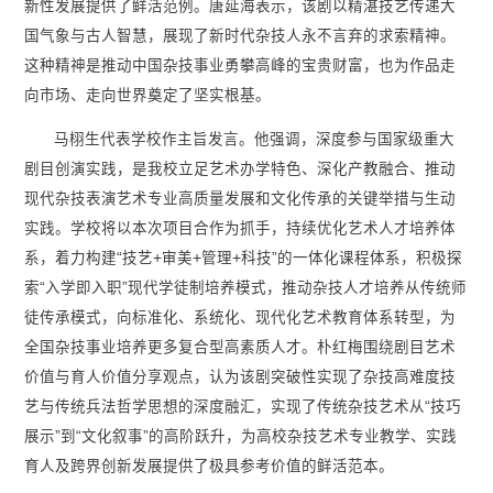
新性发展提供了鲜活范例。唐延海表示，该剧以精湛技艺传递大
国气象与古人智慧，展现了新时代杂技人永不言弃的求索精神。
这种精神是推动中国杂技事业勇攀高峰的宝贵财富，也为作品走
向市场、走向世界奠定了坚实根基。
马栩生代表学校作主旨发言。他强调，深度参与国家级重大
剧目创演实践，是我校立足艺术办学特色、深化产教融合、推动
现代杂技表演艺术专业高质量发展和文化传承的关键举措与生动
实践。学校将以本次项目合作为抓手，持续优化艺术人才培养体
系，着力构建“技艺+审美+管理+科技”的一体化课程体系，积极探
索“入学即入职”现代学徒制培养模式，推动杂技人才培养从传统师
徒传承模式，向标准化、系统化、现代化艺术教育体系转型，为
全国杂技事业培养更多复合型高素质人才。朴红梅围绕剧目艺术
价值与育人价值分享观点，认为该剧突破性实现了杂技高难度技
艺与传统兵法哲学思想的深度融汇，实现了传统杂技艺术从“技巧
展示”到“文化叙事”的高阶跃升，为高校杂技艺术专业教学、实践
育人及跨界创新发展提供了极具参考价值的鲜活范本。