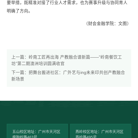
要举措，既精准对接了行业人才需求，也为赛事升级与协同育人
明确了方向。
（财会金融学院：文图）
上一篇：
岭南工匠再出海 产教融合谱新篇——“岭南餐饮工
坊”第二期澳洲培训圆满收官
下一篇：
把舞台搬进社区：广外艺与ing未来印共创产教融合
新场景
五山校区地址：广州市天河区
燕岭校区地址：广州市天河区
瘦狗岭路463号
燕岭路495号