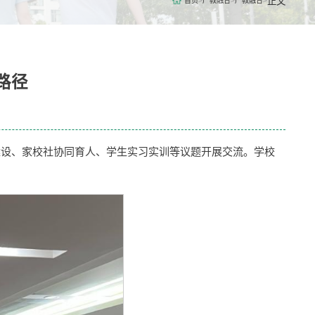
正文
首页
>
产教融合
>
产教融合
>
路径
建设、家校社协同育人、学生实习实训等议题开展交流。学校