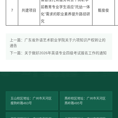
前教育专业学生适应“托幼一体
7
共建项目
甄俊俊
化”需求的职业素养提升路径研
究
上一篇：
广东省外语艺术职业学院关于六项知识产权转让的
通告
下一篇：
关于做好2026年英语专业四级考试报名工作的通知
五山校区地址：广州市天河区
燕岭校区地址：广州市天河区
瘦狗岭路463号
燕岭路495号