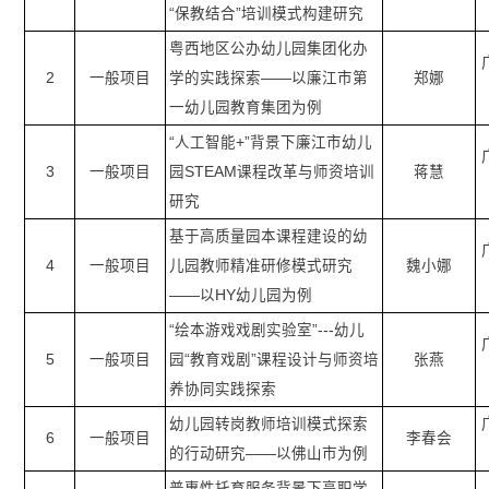
“保教结合”培训模式构建研究
粤西地区公办幼儿园集团化办
2
一般项目
学的实践探索——以廉江市第
郑娜
一幼儿园教育集团为例
“人工智能+”背景下廉江市幼儿
3
一般项目
园STEAM课程改革与师资培训
蒋慧
研究
基于高质量园本课程建设的幼
4
一般项目
儿园教师精准研修模式研究
魏小娜
——以HY幼儿园为例
“绘本游戏戏剧实验室”---幼儿
5
一般项目
园“教育戏剧”课程设计与师资培
张燕
养协同实践探索
幼儿园转岗教师培训模式探索
6
一般项目
李春会
的行动研究——以佛山市为例
普惠性托育服务背景下高职学