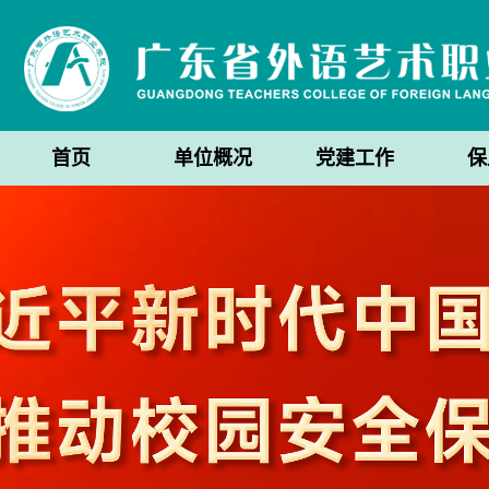
首页
单位概况
党建工作
保
支部动态
习语学习
学习资料
防灾
消
预