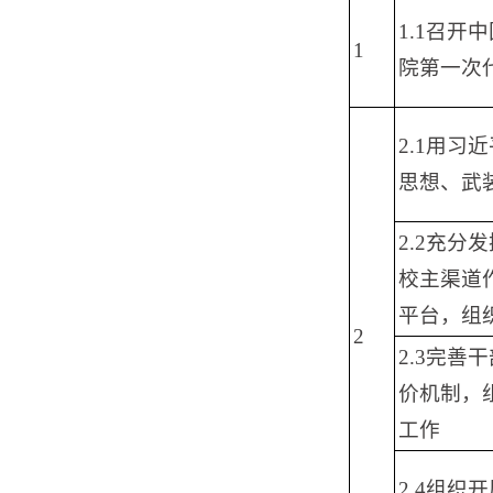
1.1召
1
院第一次
2.1用
思想、武
2.2充
校主渠道
平台，组
2
2.3完
价机制，
工作
2.4组