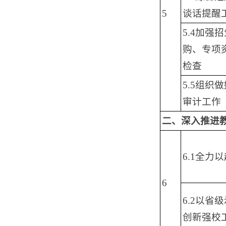
5
谈话提醒
5.4加
购、专项
检查
5.5组
审计工作
二、深入推进
6.1全
6
6.2以
创新强校