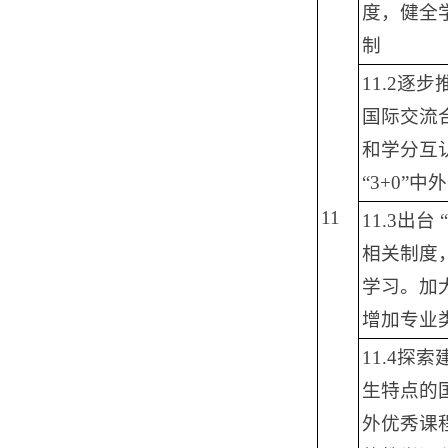
度，健全
制
11.2逐
国际交流
和学分互
“3+0”
11
11.3出
相关制度
学习。加
增加专业
11.4探
生特点的国
外优秀课